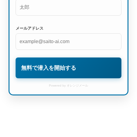
メールアドレス
無料で潜入を開始する
Powered by オレンジメール