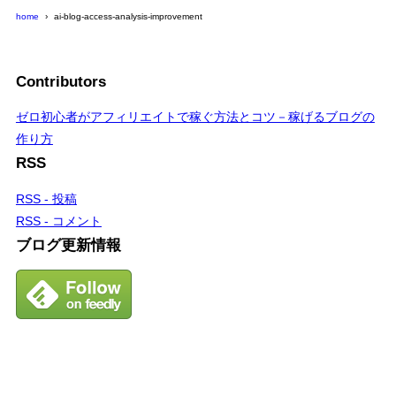
home
ai-blog-access-analysis-improvement
Contributors
ゼロ初心者がアフィリエイトで稼ぐ方法とコツ－稼げるブログの
作り方
RSS
RSS - 投稿
RSS - コメント
ブログ更新情報