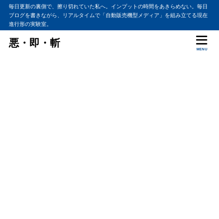
毎日更新の裏側で、擦り切れていた私へ。インプットの時間をあきらめない。毎日
ブログを書きながら、リアルタイムで「自動販売機型メディア」を組み立てる現在
進行形の実験室。
悪・即・斬
MENU