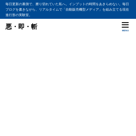
毎日更新の裏側で、擦り切れていた私へ。インプットの時間をあきらめない。毎日
ブログを書きながら、リアルタイムで「自動販売機型メディア」を組み立てる現在
進行形の実験室。
悪・即・斬
MENU