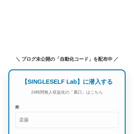
＼ ブログ未公開の「自動化コード」を配布中 ／
【SINGLESELF Lab】に潜入する
24時間無人収益化の「裏口」はこちら
姓