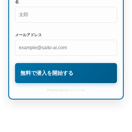
名
メールアドレス
無料で潜入を開始する
Powered by オレンジメール