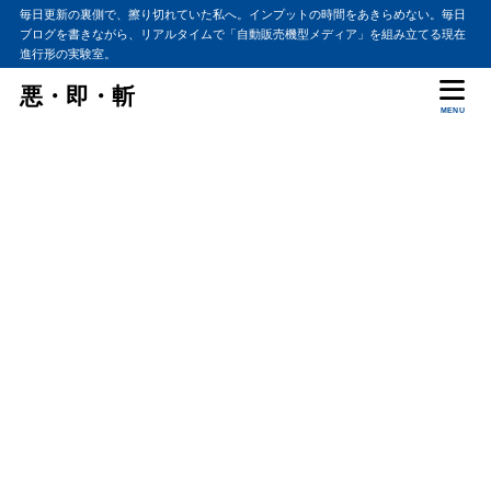
毎日更新の裏側で、擦り切れていた私へ。インプットの時間をあきらめない。毎日
ブログを書きながら、リアルタイムで「自動販売機型メディア」を組み立てる現在
進行形の実験室。
悪・即・斬
MENU