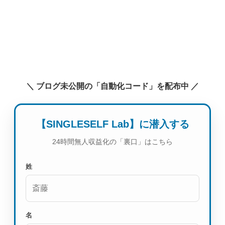
＼ ブログ未公開の「自動化コード」を配布中 ／
【SINGLESELF Lab】に潜入する
24時間無人収益化の「裏口」はこちら
姓
名