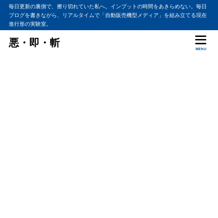
毎日更新の裏側で、擦り切れていた私へ。インプットの時間をあきらめない。毎日
ブログを書きながら、リアルタイムで「自動販売機型メディア」を組み立てる現在
進行形の実験室。
悪・即・斬
MENU