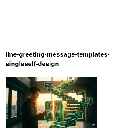
line-greeting-message-templates-
singleself-design