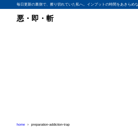
毎日更新の裏側で、擦り切れていた私へ。インプットの時間をあきらめ
悪・即・斬
home
preparation-addiction-trap