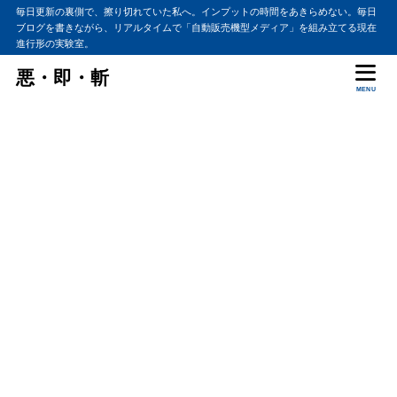
毎日更新の裏側で、擦り切れていた私へ。インプットの時間をあきらめない。毎日
ブログを書きながら、リアルタイムで「自動販売機型メディア」を組み立てる現在
進行形の実験室。
悪・即・斬
MENU