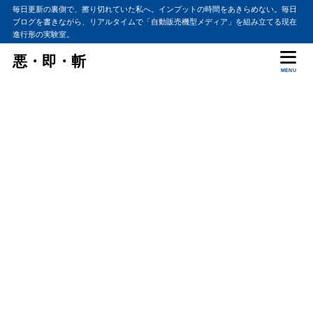
毎日更新の裏側で、擦り切れていた私へ。インプットの時間をあきらめない。毎日
ブログを書きながら、リアルタイムで「自動販売機型メディア」を組み立てる現在
進行形の実験室。
悪・即・斬
MENU