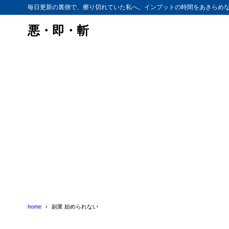
毎日更新の裏側で、擦り切れていた私へ。インプットの時間をあきらめ
悪・即・斬
home
副業 始められない