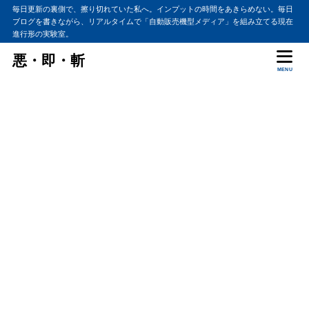
毎日更新の裏側で、擦り切れていた私へ。インプットの時間をあきらめない。毎日
ブログを書きながら、リアルタイムで「自動販売機型メディア」を組み立てる現在
進行形の実験室。
悪・即・斬
MENU