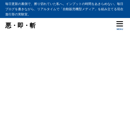
毎日更新の裏側で、擦り切れていた私へ。インプットの時間をあきらめない。毎日
ブログを書きながら、リアルタイムで「自動販売機型メディア」を組み立てる現在
進行形の実験室。
悪・即・斬
MENU