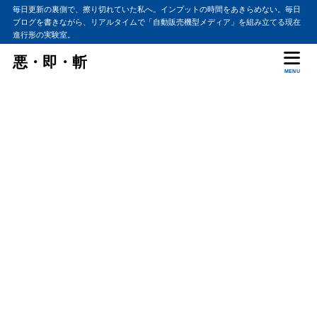
毎日更新の裏側で、擦り切れていた私へ。インプットの時間をあきらめない。毎日
ブログを書きながら、リアルタイムで「自動販売機型メディア」を組み立てる現在
進行形の実験室。
悪・即・斬
MENU