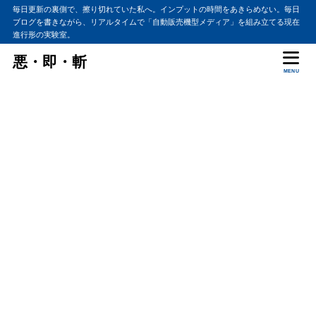
毎日更新の裏側で、擦り切れていた私へ。インプットの時間をあきらめない。毎日
ブログを書きながら、リアルタイムで「自動販売機型メディア」を組み立てる現在
進行形の実験室。
悪・即・斬
MENU