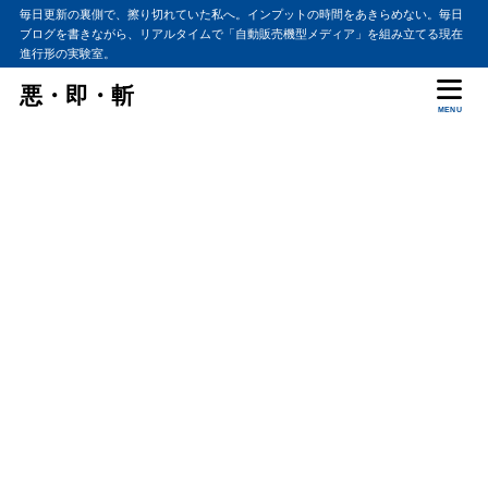
毎日更新の裏側で、擦り切れていた私へ。インプットの時間をあきらめない。毎日
ブログを書きながら、リアルタイムで「自動販売機型メディア」を組み立てる現在
進行形の実験室。
悪・即・斬
MENU