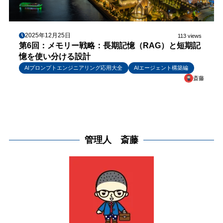
2025年12月25日
113 views
第6回：メモリー戦略：長期記憶（RAG）と短期記
憶を使い分ける設計
AIプロンプトエンジニアリング応用大全
AIエージェント構築編
斎藤
管理人 斎藤