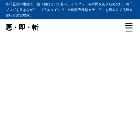
毎日更新の裏側で、擦り切れていた私へ。インプットの時間をあきらめない。毎日
ブログを書きながら、リアルタイムで「自動販売機型メディア」を組み立てる現在
進行形の実験室。
悪・即・斬
MENU