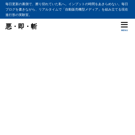
毎日更新の裏側で、擦り切れていた私へ。インプットの時間をあきらめない。毎日
ブログを書きながら、リアルタイムで「自動販売機型メディア」を組み立てる現在
進行形の実験室。
悪・即・斬
MENU