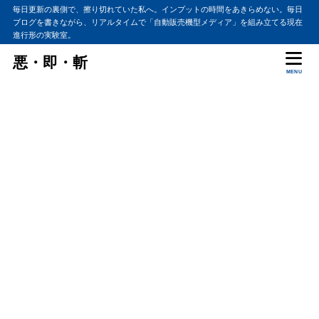
毎日更新の裏側で、擦り切れていた私へ。インプットの時間をあきらめない。毎日
ブログを書きながら、リアルタイムで「自動販売機型メディア」を組み立てる現在
進行形の実験室。
悪・即・斬
MENU