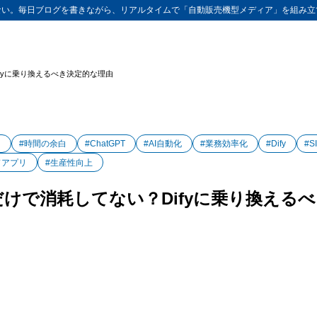
ない。毎日ブログを書きながら、リアルタイムで「自動販売機型メディア」を組み立
Difyに乗り換えるべき決定的な理由
け
#時間の余白
#ChatGPT
#AI自動化
#業務効率化
#Dify
#S
ドアプリ
#生産性向上
GPTだけで消耗してない？Difyに乗り換え