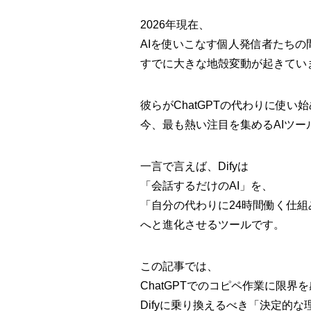
2026年現在、
AIを使いこなす個人発信者たちの
すでに大きな地殻変動が起きてい
彼らがChatGPTの代わりに使い
今、最も熱い注目を集めるAIツー
一言で言えば、Difyは
「会話するだけのAI」を、
「自分の代わりに24時間働く仕
へと進化させるツールです。
この記事では、
ChatGPTでのコピペ作業に限
Difyに乗り換えるべき「決定的