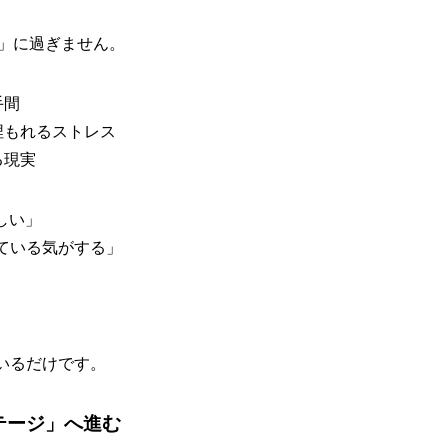
」
に過ぎません。
手間
埋もれるストレス
る現実
しい」
ている気がする」
。
いるだけ
です。
テージ」へ進む