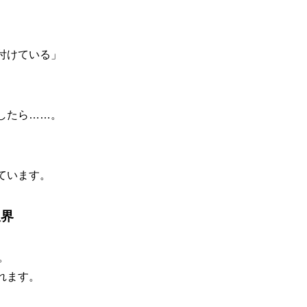
付けている」
したら……。
ています。
限界
。
れます。