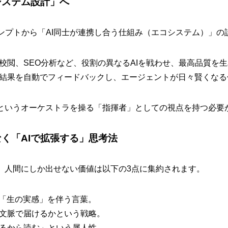
システム設計」へ
ンプトから「AI同士が連携し合う仕組み（エコシステム）」の
校閲、SEO分析など、役割の異なるAIを戦わせ、最高品質を
結果を自動でフィードバックし、エージェントが日々賢くなる
Iというオーケストラを操る「指揮者」としての視点を持つ必要
はなく「AIで拡張する」思考法
で、人間にしか出せない価値は以下の3点に集約されます。
い「生の実感」を伴う言葉。
文脈で届けるかという戦略。
るから読む」という属人性。