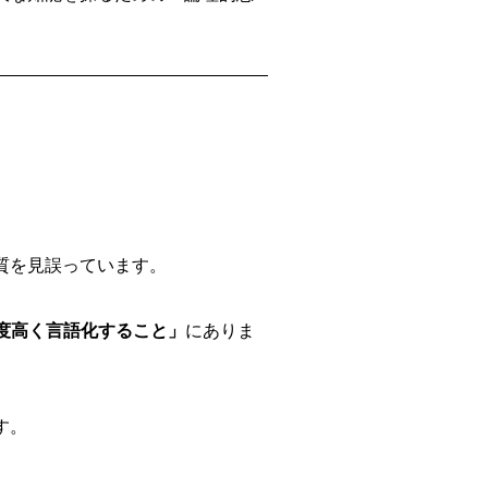
質を見誤っています。
度高く言語化すること」
にありま
す。