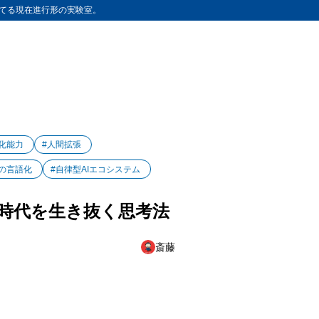
てる現在進行形の実験室。
化能力
#人間拡張
の言語化
#自律型AIエコシステム
時代を生き抜く思考法
斎藤