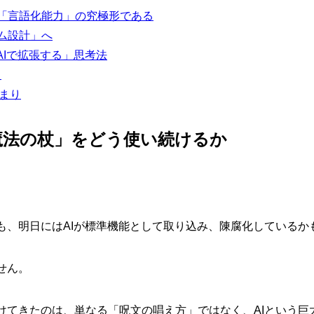
は「言語化能力」の究極形である
テム設計」へ
「AIで拡張する」思考法
る
始まり
「魔法の杖」をどう使い続けるか
も、明日にはAIが標準機能として取り込み、陳腐化しているか
せん。
けてきたのは、単なる「呪文の唱え方」ではなく、AIという巨