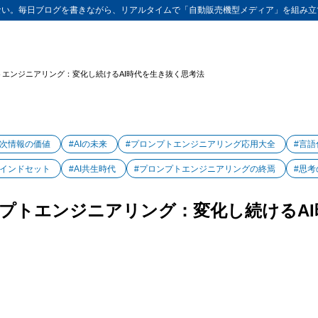
ない。毎日ブログを書きながら、リアルタイムで「自動販売機型メディア」を組み立
エンジニアリング：変化し続けるAI時代を生き抜く思考法
一次情報の価値
#AIの未来
#プロンプトエンジニアリング応用大全
#言語
マインドセット
#AI共生時代
#プロンプトエンジニアリングの終焉
#思考
プトエンジニアリング：変化し続けるAI