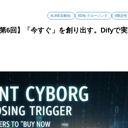
#LINE自動化
#Dify クロージング
#限定性
第6回】「今すぐ」を創り出す。Difyで