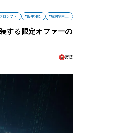
プロンプト
#条件分岐
#成約率向上
実装する限定オファーの
斎藤