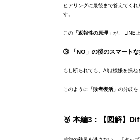
ヒアリングに最後まで答えてくれた
す。
この
「返報性の原理」
が、 LIN
③ 「NO」の後のスマートな
もし断られても、AIは機嫌を損ね
このように
「敗者復活」
の分岐を
🥉 本編3：【図解】Di
成約の熱量を逃さない、 「タッ