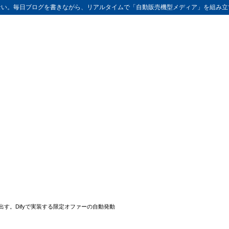
ない。毎日ブログを書きながら、リアルタイムで「自動販売機型メディア」を組み立
出す。Difyで実装する限定オファーの自動発動