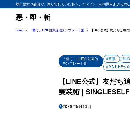
毎日更新の裏側で、擦り切れていた私へ。インプットの時間をあきらめ
悪・即・斬
home
「響く」LINE自動返信テンプレート集
【LINE公式】友だち追加の挨
「響く」LINE自動返信
#斎藤
#L
テンプレート集
#Dify LINE公
【LINE公式】友だち
実装術 | SINGLESELF
2026年5月13日