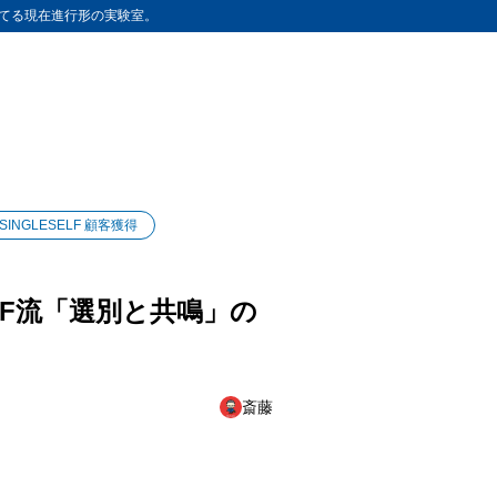
てる現在進行形の実験室。
#SINGLESELF 顧客獲得
ELF流「選別と共鳴」の
斎藤