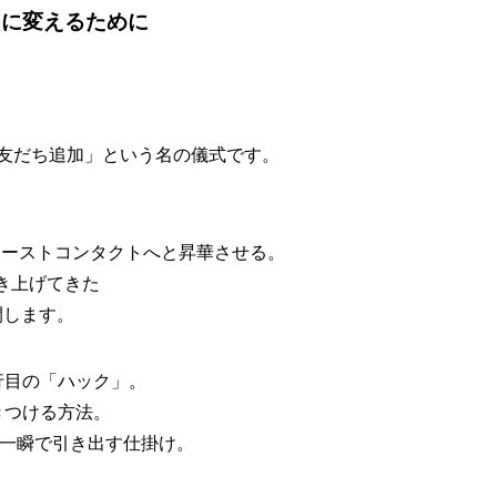
」に変えるために
友だち追加」という名の儀式
です。
、
ァーストコンタクトへと昇華させる。
き上げてきた
開します。
行目の「ハック」。
きつける方法。
量を一瞬で引き出す仕掛け。