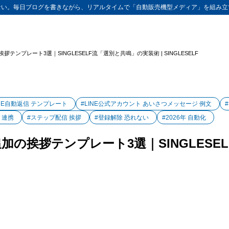
ない。毎日ブログを書きながら、リアルタイムで「自動販売機型メディア」を組み立
拶テンプレート3選｜SINGLESELF流「選別と共鳴」の実装術 | SINGLESELF
INE自動返信 テンプレート
#LINE公式アカウント あいさつメッセージ 例文
式 連携
#ステップ配信 挨拶
#登録解除 恐れない
#2026年 自動化
追加の挨拶テンプレート3選｜SINGLES