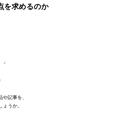
0点を求めるのか
。」
」
品や記事を、
しょうか。