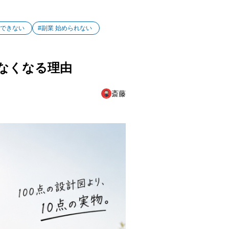
動できない
#副業 始められない
けなくなる理由
斎藤