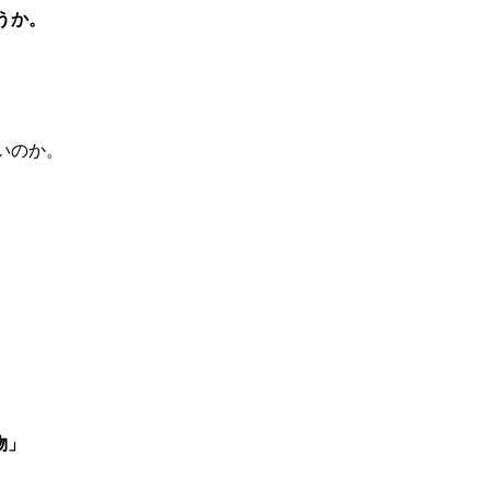
うか。
いのか。
物」