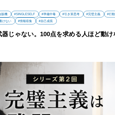
自販機
#SINGLESELF
#準備中毒
#引き算思考
#完璧主義
#行
 書けない
#情報収集
#自己成長
武器じゃない。100点を求める人ほど動