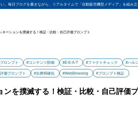
ない。毎日ブログを書きながら、リアルタイムで「自動販売機型メディア」を組み立
ルシネーションを撲滅する！検証・比較・自己評価プロンプト
証プロンプト
#コンテンツ防御
#E-E-A-T
#ファクトチェック
#ハル
己評価プロンプト
#出典明確化
#WebBrowsing
#プロンプト検証
ョンを撲滅する！検証・比較・自己評価