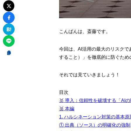
こんばんは、斎藤です。
今回は、AI活用の最大のリスクであ
すること）」を徹底的に防ぐため
それでは見ていきましょう！
目次
🥇 導入：信頼性を破壊する「AI
🥈 本編
1. ハルシネーション対策の基本
① 出典（ソース）の明確化の強制