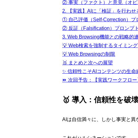
② 事実（ファクト）と意見（オ
2. 【実践】AIに「検証」を行わ
① 自己評価（Self-Correction
② 反証（Falsification）プロンプ
3. Web Browsing機能との戦略的
💡 Web検索を強制するタイミング
💡 Web Browsingの制限
🥉 まとめと次への展望
✨ 信頼性こそAIコンテンツの生命
⏩ 次回予告：【実践ワークフロー
🥇 導入：信頼性を破
AIは自信満々に、しかし事実と
これがハルシネーションです。