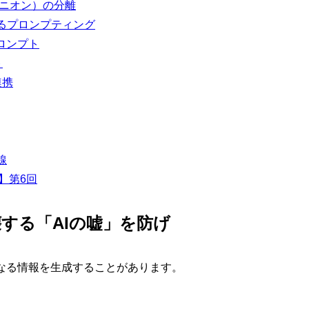
ピニオン）の分離
せるプロンプティング
）プロンプト
ト
連携
線
】第6回
壊する「AIの嘘」を防げ
異なる情報を生成することがあります。