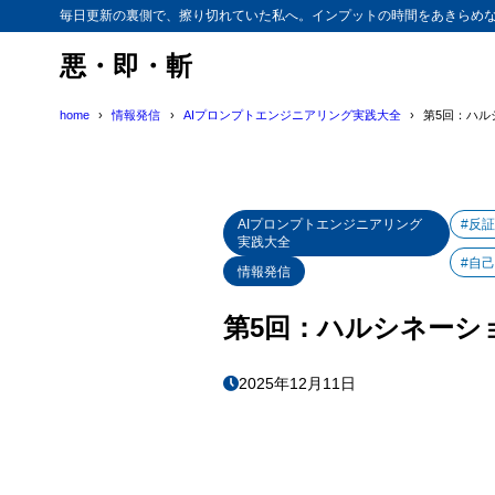
毎日更新の裏側で、擦り切れていた私へ。インプットの時間をあきらめ
悪・即・斬
home
情報発信
AIプロンプトエンジニアリング実践大全
第5回：ハ
AIプロンプトエンジニアリング
#反
実践大全
#自
情報発信
第5回：ハルシネーシ
2025年12月11日