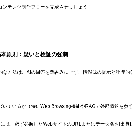
るコンテンツ制作フローを完成させましょう！
の基本原則：疑いと検証の強制
的な方法は、AIの回答を鵜呑みにせず、情報源の提示と論理的
いているか（特にWeb Browsing機能やRAGで外部情報を
報には、必ず参照したWebサイトのURLまたはデータ名を[出典