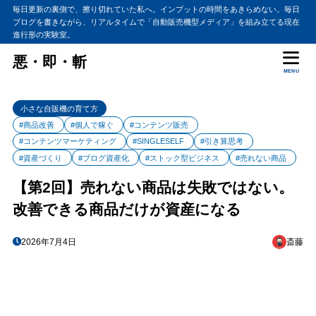
毎日更新の裏側で、擦り切れていた私へ。インプットの時間をあきらめない。毎日
ブログを書きながら、リアルタイムで「自動販売機型メディア」を組み立てる現在
進行形の実験室。
悪・即・斬
MENU
小さな自販機の育て方
#商品改善
#個人で稼ぐ
#コンテンツ販売
#コンテンツマーケティング
#SINGLESELF
#引き算思考
#資産づくり
#ブログ資産化
#ストック型ビジネス
#売れない商品
【第2回】売れない商品は失敗ではない。
改善できる商品だけが資産になる
2026年7月4日
斎藤