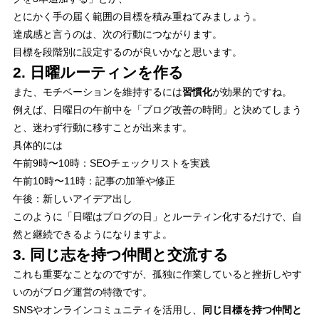
とにかく手の届く範囲の目標を積み重ねてみましょう。
達成感と言うのは、次の行動につながります。
目標を段階別に設定するのが良いかなと思います。
2. 日曜ルーティンを作る
また、モチベーションを維持するには
習慣化
が効果的ですね。
例えば、日曜日の午前中を「ブログ改善の時間」と決めてしまう
と、迷わず行動に移すことが出来ます。
具体的には
午前9時〜10時：SEOチェックリストを実践
午前10時〜11時：記事の加筆や修正
午後：新しいアイデア出し
このように「日曜はブログの日」とルーティン化するだけで、自
然と継続できるようになりますよ。
3. 同じ志を持つ仲間と交流する
これも重要なことなのですが、孤独に作業していると挫折しやす
いのがブログ運営の特徴です。
SNSやオンラインコミュニティを活用し、
同じ目標を持つ仲間と