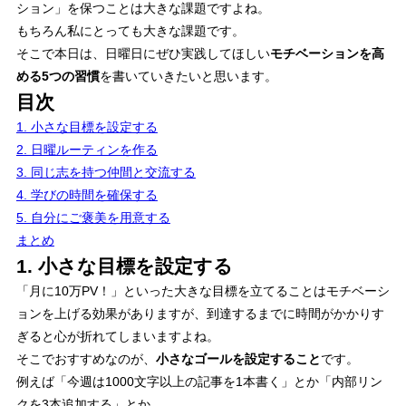
ション」を保つことは大きな課題ですよね。
もちろん私にとっても大きな課題です。
そこで本日は、日曜日にぜひ実践してほしい
モチベーションを高
める5つの習慣
を書いていきたいと思います。
目次
1. 小さな目標を設定する
2. 日曜ルーティンを作る
3. 同じ志を持つ仲間と交流する
4. 学びの時間を確保する
5. 自分にご褒美を用意する
まとめ
1. 小さな目標を設定する
「月に10万PV！」といった大きな目標を立てることはモチベーシ
ョンを上げる効果がありますが、到達するまでに時間がかかりす
ぎると心が折れてしまいますよね。
そこでおすすめなのが、
小さなゴールを設定すること
です。
例えば「今週は1000文字以上の記事を1本書く」とか「内部リン
クを3本追加する」とか、