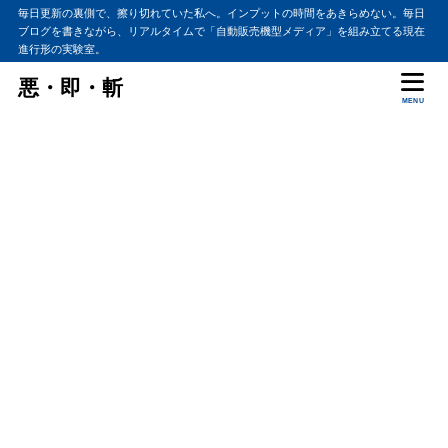
毎日更新の裏側で、擦り切れていた私へ。インプットの時間をあきらめない。毎日
ブログを書きながら、リアルタイムで「自動販売機型メディア」を組み立てる現在
進行形の実験室。
悪・即・斬
MENU