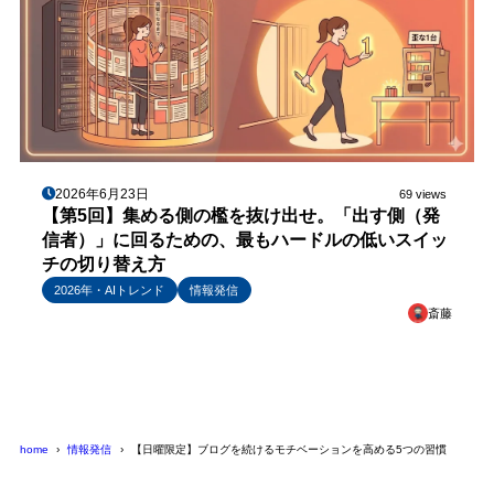
2026年6月23日
69 views
【第5回】集める側の檻を抜け出せ。「出す側（発
信者）」に回るための、最もハードルの低いスイッ
チの切り替え方
2026年・AIトレンド
情報発信
斎藤
home
情報発信
【日曜限定】ブログを続けるモチベーションを高める5つの習慣