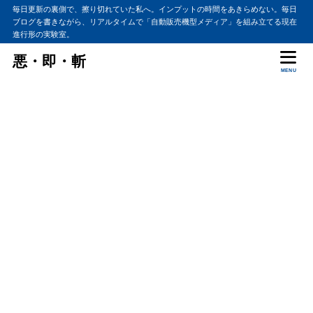
毎日更新の裏側で、擦り切れていた私へ。インプットの時間をあきらめない。毎日
ブログを書きながら、リアルタイムで「自動販売機型メディア」を組み立てる現在
進行形の実験室。
悪・即・斬
MENU